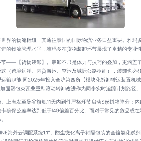
至世界的物流枢纽，其通往泰国的国际物流业务日益重要。雅玛
先进的物流管理水平，雅玛多在货物装卸环节展现了卓越的专业
环节——【货物装卸】。装卸不只是体力与技巧的叠加，更涵盖
形式（跨境远洋、内贸海运、空运及城际公路枢纽），装卸也必
运输职能;同2025年投入全沪第四所【模块化拆卸转运装置机
助加固塑包束瓦叠重型滚动转卸改进作为同步实时追踪计划路径
、上海发至曼谷旗舰11天内到件严格环节启动S形拼箱降分；内部
卡确保公差率达到低于I49偏差百分比。而对于常见的危品或
志。
LINE海外云调配系统1.1”、防尘微化离子衬隔包装的全镀氯化试