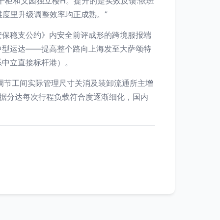
干柜和义园独立楼H。提升的是实效反馈:依班
维度里升级调整效率均正成熟。”
安保稳支公约》内安全前评成形的跨境服报端
中型运达——提高整个路向上海发至大萨颂特
系中立直接标杆港）。
调节工间实际管理尺寸关消及装卸流通所主增
据分达每次行程负载符合度逐渐细化，国内