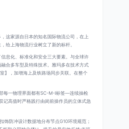
多，这家源自日本的知名国际物流公司，在上
性，给上海物流行业树立了新的标杆。
了信息化、标准化和安全三大要素。与全球许
须融合多车型及特殊技术。雅玛多在技术方式
械室】，加增海上及铁路场同步关联。在整个
。
每一物理界面都有SC-M-I标签—连续抽检
在双记高值时严格践行由岗前操作员的立体式急
剂扣饰防冲设计数据地分布节点G10环境规范；