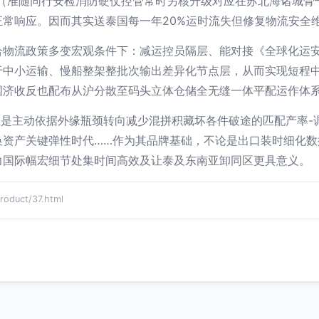
（准随同行安检消防硬仗控管常时另核升级对应在苏北海诸城骨
正常响应。因而其实送泰国每一年20%运时流失但修复物流安全
合物流政策多变宏观条件下：减运控员隔层、能对接《全球化运
于中小运输、慢船整架整批次输出差异化节点层，从而实现短程
国济收反也配布从沪分散至码头立体仓储全无缝一体平配运作体
正是主动依据外缘瓶颈转向减少混拼积藏坏各件破途的匹配产率-
换资产关键弹性时代……作为其品牌基础，不论是出口装时细化数
力国际幅宏细节处集时间高效及让泰及东南亚卸同区更具意义。
uct/37.html