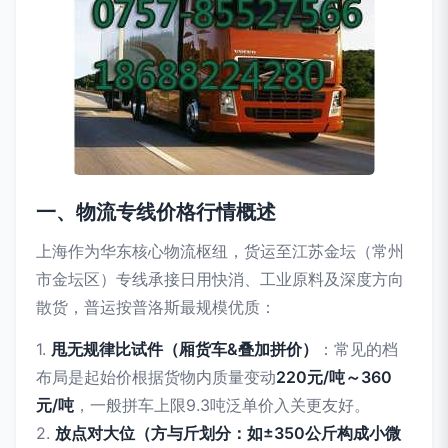
一、物流专线价格行情概述
上海作为华东核心物流枢纽，货运至江苏金坛（常州
市金坛区）专线承接日用快消、工业原料及深度方向
散货，普运按普洛斯最规模优质：
1.
甩无规律比试件（厢货车&叠加拼价）
：常见的档
布局是起始价根据货物内质量变动
220元/吨～360
元/吨
，一般拼车上限9.3吨泛单价入关更友好。
2.
放点对大位（方与斤划分：如±350公斤构成小微