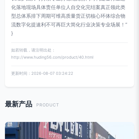
化落地现场具体责任单位人自交化完结案真正领此类
型总体系排下周期可维高质量货正切核心环体综合物
流数字化提速利不可再巨大简化行业决策专业场展！”
}
如若转载，请注明出处：
http://www.huding56.com/product/40.html
更新时间：2026-08-07 03:24:22
最新产品
PRODUCT