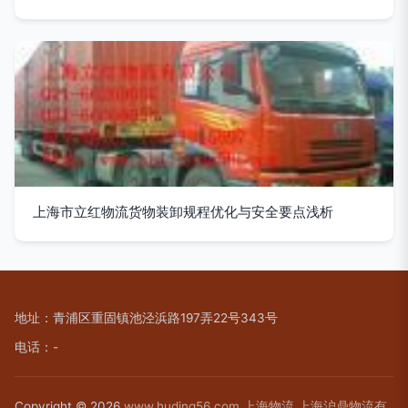
上海市立红物流货物装卸规程优化与安全要点浅析
地址：青浦区重固镇池泾浜路197弄22号343号
电话：-
Copyright © 2026
www.huding56.com
上海物流
上海沪鼎物流有