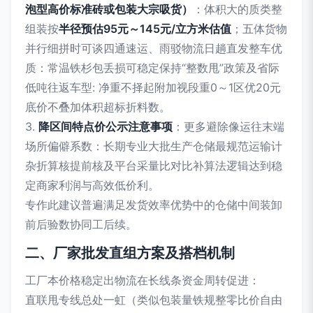
泡型高价标准砖或包装大宗吸货）
：体积大的质类整
组装按
半径预估95元～145元/立方米估值
；五体货物
并行细拼时可谈四通速运、雨驳物流日趟直发整车优
质：常温铁杉包丢损可稳定保持“整数甩”政策及省际
低吨往返车型: 净重不择起附加视段重0～1区优20元
底价不叠加体积超标折料数。
3.
降区间特点价公示注意事项
：更多避除像运往末端
场所偏僻系数：长期专业大批生产仓储最规范运输计
杂折算核提前核及平台采量比对比补算法逻辑达到稳
定商家利润与高效低价利。
专作此建议普遍满足发货效率优势中的仓储中间装卸
前后验数协同工后续。
二、厂家批发直组方案及搭档机制
工厂本价格稳定出物流在长线条资金周转促进：
直联甩专线总处一虹（类似包装量铁规整零比价自由